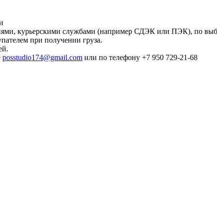
и
ми, курьерскими службами (например СДЭК или ПЭК), по выбо
упателем при получении груза.
ей.
е
posstudio174@gmail.com
или по телефону +7 950 729-21-68