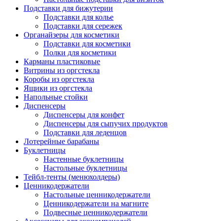
Подставки для бижутерии
Подставки для колье
Подставки для сережек
Органайзеры для косметики
Подставки для косметики
Полки для косметики
Карманы пластиковые
Витрины из оргстекла
Коробы из оргстекла
Ящики из оргстекла
Напольные стойки
Диспенсеры
Диспенсеры для конфет
Диспенсеры для сыпучих продуктов
Подставки для леденцов
Лотерейные барабаны
Буклетницы
Настенные буклетницы
Настольные буклетницы
Тейбл-тенты (менюхолдеры)
Ценникодержатели
Настольные ценникодержатели
Ценникодержатели на магните
Подвесные ценникодержатели